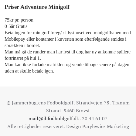
Priser Adventure
Minigolf
75kr pr. person
0-5år Gratis
Betalingen for minigolf foregår i lysthuset ved minigolfbanen med
Mobilepay eller kontanter i kuverten som efterfølgende smides i
sprækken i bordet.
Man må gå de runder man har lyst til dog har ny ankomne spillere
fortrinsret på hul 1.
Man kan ikke forlade matriklen og vende tilbage senere på dagen
uden at skulle betale igen.
© Jammerbugtens Fodboldgolf . Strandvejen 78 . Tranum
Strand . 9460 Brovst
mail@jbfodboldgolf.dk
. 20 44 61 07
Alle rettigheder reserveret. Design Parylewicz Marketing