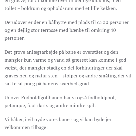
en grusvej for at komme over til det nye klubhus, med
toilet – boldrum og opholdsrum med et lille køkken.
Derudover er der en bålhytte med plads til ca 30 personer
og en dejlig stor terrasse med bænke til omkring 40
personer.
Det grove anlægsarbejde på bane er overstået og den
mangler kun varme og vand så græsset kan komme i god
vækst, der mangler stadig en del forhindringer der skal
graves ned og natur sten – stolper og andre småting der vil
sætte sit præg på banens sværhedsgrad.
Udover Fodboldfgolfbanen har vi også fodboldpool,
petanque, foot darts og andre mindre spil.
Vi håber, i vil nyde vores bane - og vi kan byde jer
velkommen tilbage!